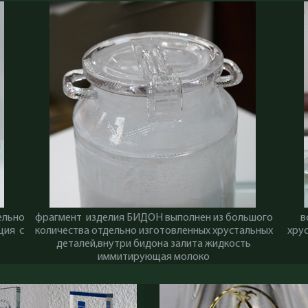
ельно
фрагмент изделия БИДОН выполнен из большого
в
ция с
количества отдельно изготовленных хрустальных
хру
деталей,внутри бидона залита жидкость
иммитирующая молоко