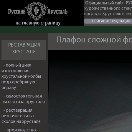
Официальный сайт РУ
художественного стек
награды Хрусталь в и
ОПИСАНИЕ ПРОДУКЦИИ
Плафон сложной ф
РЕСТАВРАЦИЯ
ХРУСТАЛЯ
- полный цикл
изготовления
хрустальной колбы
под серебряную
оправу
- самостоятельная
экспертиза хрусталя
- реставрация
незначительных
сколов на хрустале
- производство