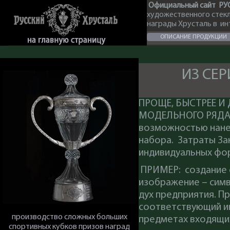
Официальный сайт РУ
художественного стек
награды Хрусталь в и
ОПИСАНИЕ ПРОДУКЦИИ
ИЗ СЕ
ПРОЩЕ, БЫСТРЕЕ 
МОДЕЛЬНОГО РЯДА
возможностью нанес
набора. Затраты За
индивидуальных фор
ПРИМЕР: создание 
изображение – симв
дух предприятия. П
соответствующий ин
производство сложных больших
предметах входящих
спортивных кубков призов наград