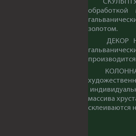
СКУЛЬПТУРА 
обработкой 
гальваничес
золотом.
ДЕКОР НА О
гальваническ
производится
КОЛОННА С К
художестве
индивидуальн
массива хрус
склеиваются 